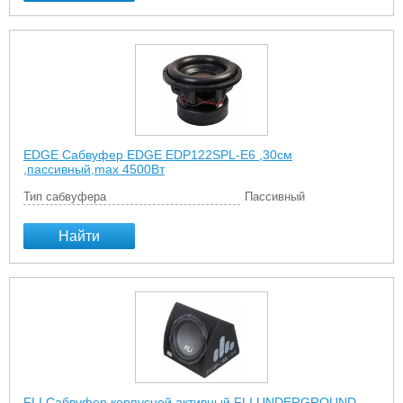
EDGE Сабвуфер EDGE EDP122SPL-E6 ,30см
,пассивный,max 4500Вт
Тип сабвуфера
Пассивный
Найти
FLI Сабвуфер корпусной активный FLI UNDERGROUND