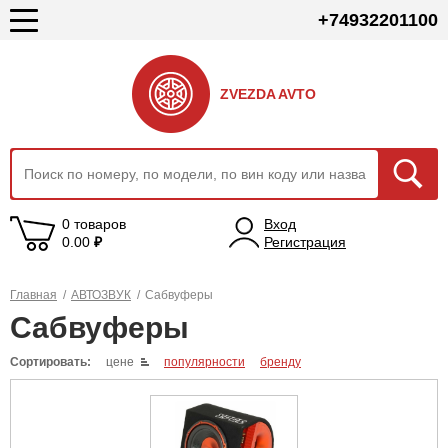
+74932201100
ZVEZDA AVTO
0 товаров
Вход
0.00
₽
Регистрация
Главная
/
АВТОЗВУК
/
Сабвуферы
Сабвуферы
Сортировать:
цене
популярности
бренду