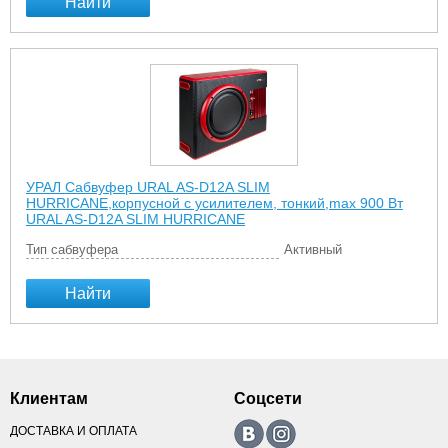
Найти
УРАЛ Сабвуфер URAL AS-D12A SLIM
HURRICANE,корпусной с усилителем, тонкий,max 900 Вт
URAL AS-D12A SLIM HURRICANE
Тип сабвуфера
Активный
Найти
Клиентам
Соцсети
ДОСТАВКА И ОПЛАТА