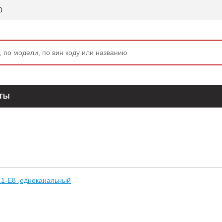
0
ТЫ
1-E8 ,одноканальный