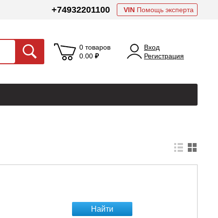
+74932201100
VIN
Помощь эксперта
0 товаров
Вход
0.00
₽
Регистрация
Найти